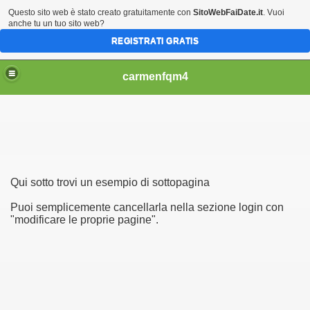
Questo sito web è stato creato gratuitamente con
SitoWebFaiDate.it
. Vuoi
anche tu un tuo sito web?
REGISTRATI GRATIS
carmenfqm4
Qui sotto trovi un esempio di sottopagina
ble to play
Puoi semplicemente cancellarla nella sezione login con
"modificare le proprie pagine".
gs to have Nebraska programs